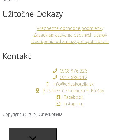
Užitočné Odkazy
Všeobecné obchodné podmienky
Zásady spracúvania osovných údajov
Odstúpenie od zmluvy pre spotrebiteľa
Kontakt
0908 976 326
0917 886 012
info@orieskotella.sk
Prevádzka: Strojnícka 9, Prešov
Facebook
Instagram
Copyright © 2024
Orieškotella