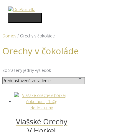
Preskočiť
na
obsah
Hlavné
Menu
Domov
/ Orechy v čokoláde
Orechy v čokoláde
Zobrazený jediný výsledok
Nedostupný
Vlašské Orechy
V Horkej