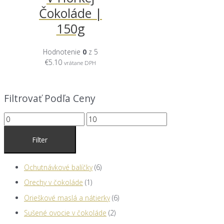
Čokoláde |
150g
Hodnotenie
0
z 5
€
5.10
vrátane DPH
Filtrovať Podľa Ceny
M
M
i
a
Filter
n
x
i
i
6
Ochutnávkové balíčky
6
m
m
p
1
Orechy v čokoláde
1
á
á
r
p
6
Orieškové maslá a nátierky
6
l
l
o
r
p
2
Sušené ovocie v čokoláde
2
n
n
d
o