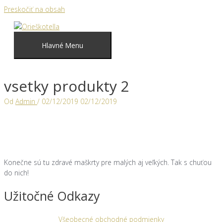
Preskočiť na obsah
Hlavné Menu
vsetky produkty 2
Od
Admin
/
02/12/2019
02/12/2019
Konečne sú tu zdravé maškrty pre malých aj veľkých. Tak s chuťou
do nich!
Užitočné Odkazy
Všeobecné obchodné podmienky