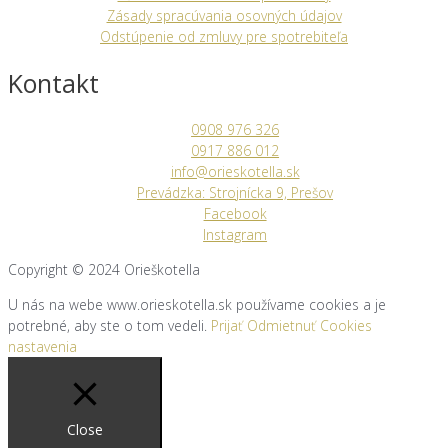
Zásady spracúvania osovných údajov
Odstúpenie od zmluvy pre spotrebiteľa
Kontakt
0908 976 326
0917 886 012
info@orieskotella.sk
Prevádzka: Strojnícka 9, Prešov
Facebook
Instagram
Copyright © 2024
Orieškotella
U nás na webe www.orieskotella.sk používame cookies a je
potrebné, aby ste o tom vedeli.
Prijať
Odmietnuť
Cookies
nastavenia
Close