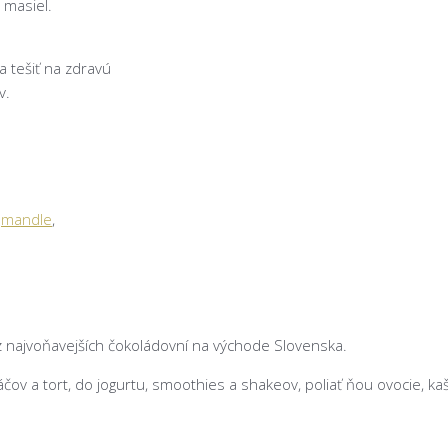
 masiel.
a tešiť na zdravú
v.
:
mandle
,
 z najvoňavejších čokoládovní na východe Slovenska.
áčov a tort, do jogurtu, smoothies a shakeov, poliať ňou ovocie, kaše