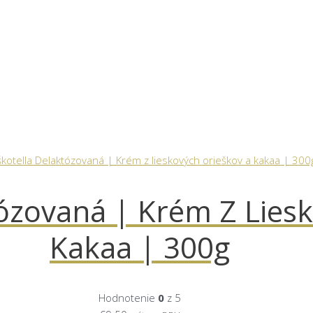
tózovaná | Krém Z Lies
Kakaa | 300g
Hodnotenie
0
z 5