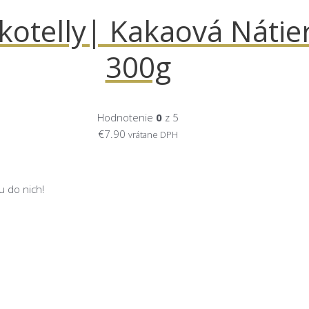
kotelly| Kakaová Nátie
300g
Hodnotenie
0
z 5
€
7.90
vrátane DPH
u do nich!