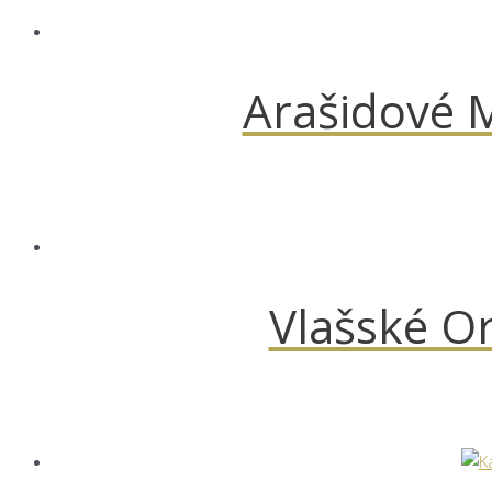
Arašidové 
Vlašské O