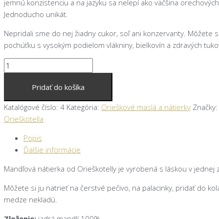
jemnú konzistenciu a na jazyku sa nelepí ako väčšina orechových
Jednoducho unikát.
Nepridali sme do nej žiadny cukor, soľ ani konzervanty. Môžete s
pochúťku s vysokým podielom vlákniny, bielkovín a zdravých tuko
množstvo
Mandľová
nátierka
Pridať do košíka
|
Katalógové číslo:
4
Kategória:
Orieškové maslá a nátierky
Značky
300g
Orieškotella
Popis
Ďalšie informácie
Mandľová nátierka od Orieškotelly je vyrobená s láskou v jednej
Môžete si ju natrieť na čerstvé pečivo, na palacinky, pridať do kol
medze nekladú.
Zloženie:
jadrá mandlí 100%.