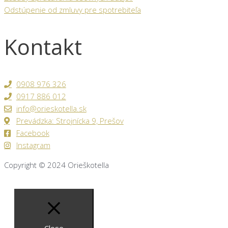
Odstúpenie od zmluvy pre spotrebiteľa
Kontakt
0908 976 326
0917 886 012
info@orieskotella.sk
Prevádzka: Strojnícka 9, Prešov
Facebook
Instagram
Copyright © 2024
Orieškotella