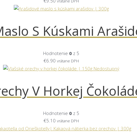
€
9.50
vrátane DPH
Maslo S Kúskami Arašid
Hodnotenie
0
z 5
€
6.90
vrátane DPH
Nedostupný
rechy V Horkej Čokolád
Hodnotenie
0
z 5
€
5.10
vrátane DPH