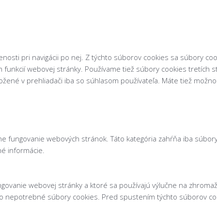
osti pri navigácii po nej. Z týchto súborov cookies sa súbory coo
 funkcií webovej stránky. Používame tiež súbory cookies tretích 
žené v prehliadači iba so súhlasom používateľa. Máte tiež možnosť
 fungovanie webových stránok. Táto kategória zahŕňa iba súbory 
né informácie.
ngovanie webovej stránky a ktoré sa používajú výlučne na zhrom
ko nepotrebné súbory cookies. Pred spustením týchto súborov coo