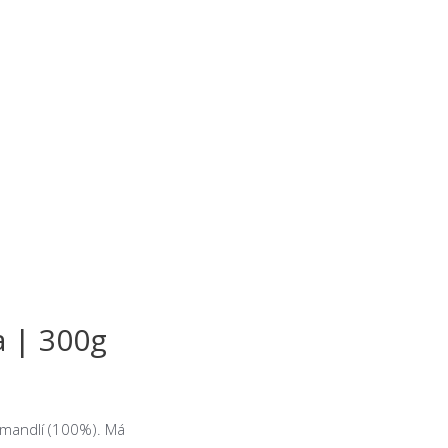
a | 300g
mandlí (
100%)
. Má