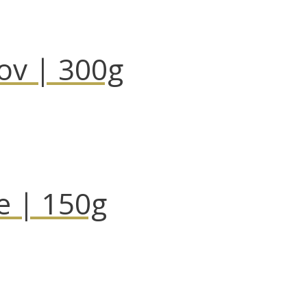
ov | 300g
e | 150g