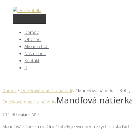
Preskočiť
na
obsah
Hlavné
Menu
Domov
Obchod
Ako im chutí
Náš príbeh
Kontakt
0
Domov
/
Orieškové maslá a nátierky
/ Mandľová nátierka | 300g
Mandľová nátierk
Orieškové maslá a nátierky
€
11.90
vrátane DPH
Mandľová nátierka od Orieškotelly je vyrobená z tých najsladších 